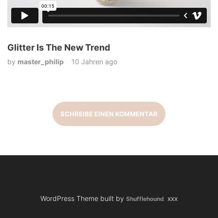
Glitter Is The New Trend
by
master_philip
10 Jahren ago
SCHREIBE EINEN KOMMENTAR
WordPress Theme built by
xxx
Shufflehound
.