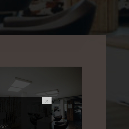
×
rden.