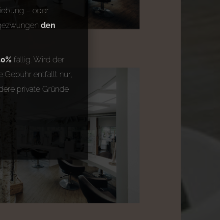
iebung – oder
22 gezwungen
den
50%
fällig. Wird der
 Gebühr entfällt nur,
dere private Gründe