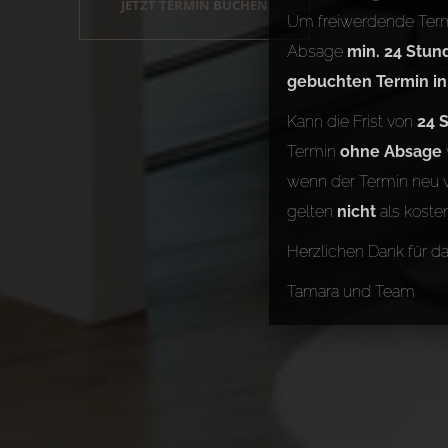
JETZT TERMIN BUCHEN
Um freiwerdende Term
Absage
min. 24 Stun
gebuchten Termin i
Kann die Frist von
24 
Termin
ohne Absage
wenn der Termin neu v
gelten
nicht
als koste
Herzlichen Dank für d
Tamara und Team