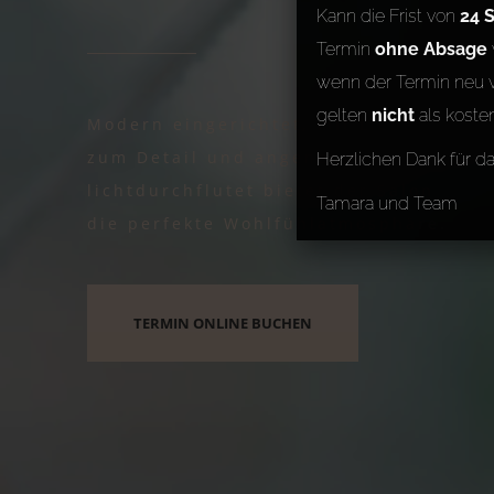
Kann die Frist von
24 
Termin
ohne Absage
wenn der Termin neu v
gelten
nicht
als koste
Modern eingerichtet, mit Liebe
zum Detail und angenehm
Herzlichen Dank für d
lichtdurchflutet bietet der Salon
Tamara und Team
die perfekte Wohlfühlatmosphäre.
TERMIN ONLINE BUCHEN