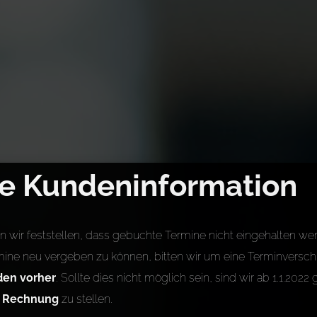
e Kundeninformation
 wir feststellen, dass gebuchte Termine nicht eingehalten we
ine neu vergeben zu können, bitten wir um eine Terminversch
den vorher
. Sollte dies nicht möglich sein, sind wir ab 1.1.20
n Rechnung
zu stellen.