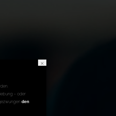
×
rden.
iebung – oder
22 gezwungen
den