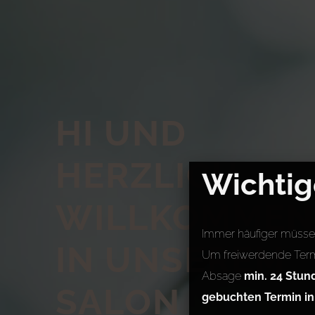
HI UND
HERZLICH
Wichtig
WILLKOMMEN
Immer häufiger müssen
IN UNSEREM
Um freiwerdende Term
Absage
min. 24 Stun
SALON
gebuchten Termin i