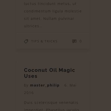
luctus tincidunt metus, ut
condimentum ligula molestie
sit amet. Nullam pulvinar
ultrices…
0
TIPS & TRICKS
Coconut Oil Magic
Uses
by
master_philip
6. Mai
2016
Duis scelerisque venenatis
imperdiet. Phasellus iaculis