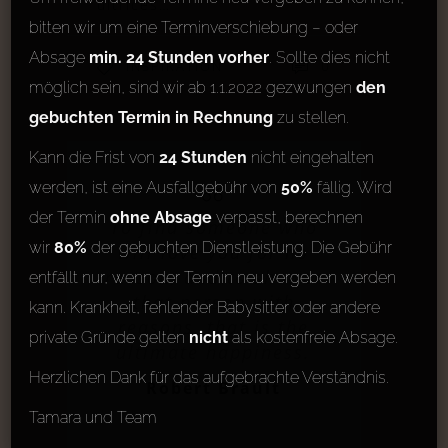
ultrices…
bitten wir um eine Terminverschiebung – oder
Absage
min. 24 Stunden vorher
. Sollte dies nicht
0
INSPIRATION
möglich sein, sind wir ab 1.1.2022 gezwungen
den
gebuchten Termin in Rechnung
zu stellen.
Kann die Frist von
24 Stunden
nicht eingehalten
werden, ist eine Ausfallgebühr von
50%
fällig. Wird
der Termin
ohne Absage
verpasst, berechnen
To find someone who
wir
80%
der gebuchten Dienstleistung. Die Gebühr
will love you for no
reason, and to shower
entfällt nur, wenn der Termin neu vergeben werden
that person with
kann. Krankheit, fehlender Babysitter oder andere
reasons, that is the
private Gründe gelten
nicht
als kostenfreie Absage.
ultimate happiness.
Herzlichen Dank für das aufgebrachte Verständnis.
Robert Brault
Tamara und Team